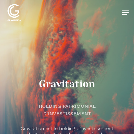
Skip
to
Men
main
Close
content
Menu
HOLDING PATRIMONIAL
D'INVESTISSEMENT
Gravitation est le holding d’investissement