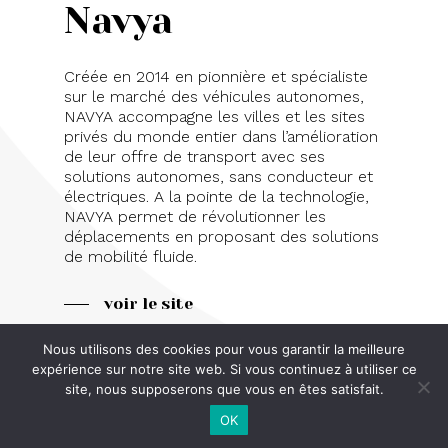
Navya
Créée en 2014 en pionnière et spécialiste
sur le marché des véhicules autonomes,
NAVYA accompagne les villes et les sites
privés du monde entier dans l’amélioration
de leur offre de transport avec ses
solutions autonomes, sans conducteur et
électriques. A la pointe de la technologie,
NAVYA permet de révolutionner les
déplacements en proposant des solutions
de mobilité fluide.
voir le site
Nous utilisons des cookies pour vous garantir la meilleure
retour aux participations
expérience sur notre site web. Si vous continuez à utiliser ce
site, nous supposerons que vous en êtes satisfait.
OK